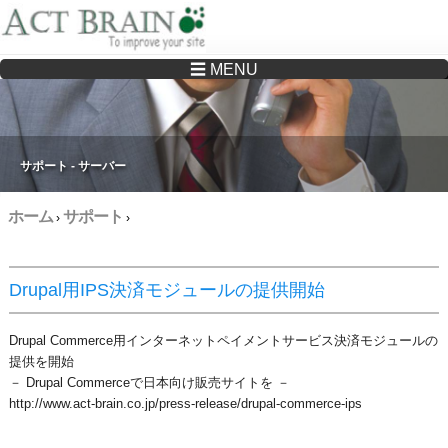
☰ MENU
Drupalサイトの制作・保守をどこに頼んでいいか分からない方へ…まずはご相談く
ださい
サポート - サーバー
ホーム
サポート
›
›
Drupal用IPS決済モジュールの提供開始
Drupal Commerce用インターネットペイメントサービス決済モジュールの
提供を開始
－ Drupal Commerceで日本向け販売サイトを －
http://www.act-brain.co.jp/press-release/drupal-commerce-ips