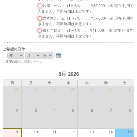
汐留ルーム （1〜3名） ...... ¥35,000-（※ 現在 利用で
きません。再開時期は未定です）
六本木ルーム（1〜3名） ...... ¥37,000-（※ 現在 利用で
きません。再開時期は未定です）
御社ご指定 （1〜4名）...... ¥41,000-（※ 現在 利用で
きません。再開時期は未定です）
ご希望の日付
年
月
日
ご希望の日をご指定ください。
8月 2026
日
月
火
水
木
金
土
26
27
28
29
30
31
1
2
3
4
5
6
7
8
9
10
11
12
13
14
15