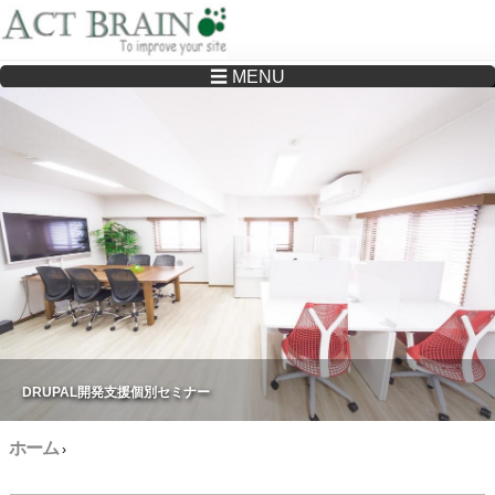
☰ MENU
Drupalサイトの制作・保守をどこに頼んでいいか分からない方へ…まずはご相談く
ださい
DRUPAL開発支援個別セミナー
ホーム
›