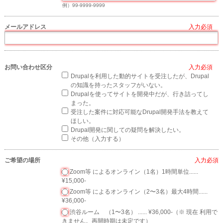
例）99-9999-9999
メールアドレス
*
お問い合わせ区分
*
Drupalを利用した動的サイトを受注したが、Drupal
の知識を持ったスタッフがいない。
Drupalを使ってサイトを開発中だが、行き詰ってし
まった。
受注した案件に対応可能なDrupal開発手法を教えて
ほしい。
Drupal開発に関しての疑問を解決したい。
その他（入力する）
ご希望の場所
*
Zoom等 によるオンライン（1名）1時間単位......
¥15,000-
Zoom等 によるオンライン（2〜3名）最大4時間......
¥36,000-
渋谷ルーム （1〜3名） ...... ¥36,000-（※ 現在 利用で
きません。再開時期は未定です）