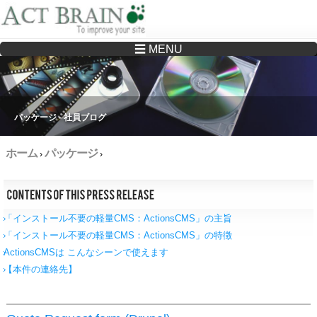
☰ MENU
Drupalサイトの制作・保守をどこに頼んでいいか分からない方へ…まずはご相談く
ださい
パッケージ - 社員ブログ
ホーム
パッケージ
›
›
「インストール不要の軽量CMS：ActionsCMS」の主旨
「インストール不要の軽量CMS：ActionsCMS」の特徴
ActionsCMSは こんなシーンで使えます
【本件の連絡先】