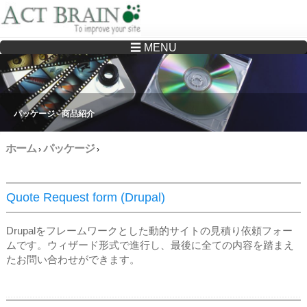
☰ MENU
Drupalサイトの制作・保守をどこに頼んでいいか分からない方へ…まずはご相談く
ださい
パッケージ - 商品紹介
ホーム
パッケージ
›
›
Quote Request form (Drupal)
Drupalをフレームワークとした動的サイトの見積り依頼フォー
ムです。ウィザード形式で進行し、最後に全ての内容を踏まえ
たお問い合わせができます。