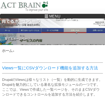
☰ MENU
Drupalサイトの制作・保守をどこに頼んでいいか分からない方へ…まずはご相談く
ださい
育てるホームページ
ホーム
›
Views一覧にCSVダウンロード機能を追加する方法
DrupalのViewsは様々なリスト（一覧）を動的に生成できます。
Drupalを魅力的にしている著名な拡張モジュールの一つです。
ここでは、Viewsで作成した一覧ページを、そのままCSVダウ
ンロードできるコントロールを追加する方法を紹介します。