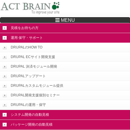
☰ MENU
Drupalサイトの制作・保守をどこに頼んでいいか分からない方へ…まずはご相談く
ださい
見積をお待ちの方
運用 保守・サポート
DRUPALのHOW TO
DRUPAL ECサイト開発支援
DRUPAL 決済モジュール開発
DRUPALアップデート
DRUPALカスタムモジュール提供
DRUPAL開発支援個別セミナー
DRUPALの運用・保守
システム開発の自動見積
パッケージ開発の自動見積