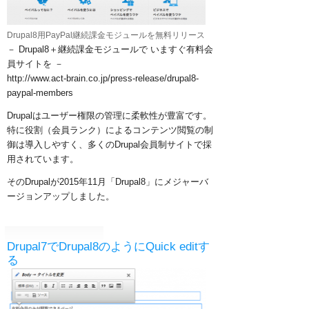
Drupal8用PayPal継続課金モジュールを無料リリース
－ Drupal8＋継続課金モジュールで いますぐ有料会
員サイトを －
​http://www.act-brain.co.jp/press-release/drupal8-
paypal-members
Drupalはユーザー権限の管理に柔軟性が豊富です。
特に役割（会員ランク）によるコンテンツ閲覧の制
御は導入しやすく、多くのDrupal会員制サイトで採
用されています。
そのDrupalが2015年11月「Drupal8」にメジャーバ
ージョンアップしました。
Drupal7でDrupal8のようにQuick editす
る