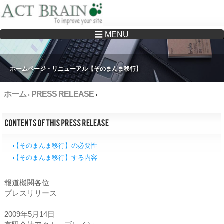
☰ MENU
Drupalサイトの制作・保守をどこに頼んでいいか分からない方へ…まずはご相談く
ださい
ホームページ・リニューアル【そのまんま移行】
ホーム
PRESS RELEASE
›
›
【そのまんま移行】の必要性
【そのまんま移行】する内容
報道機関各位
プレスリリース
2009年5月14日