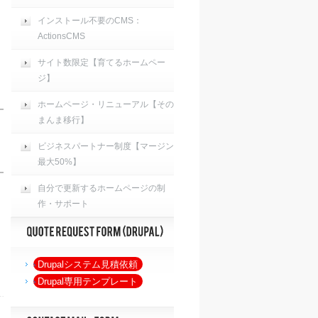
インストール不要のCMS：
ActionsCMS
サイト数限定【育てるホームペー
ジ】
ホームページ・リニューアル【その
まんま移行】
ビジネスパートナー制度【マージン
最大50%】
自分で更新するホームページの制
作・サポート
Drupalシステム見積依頼
Drupal専用テンプレート