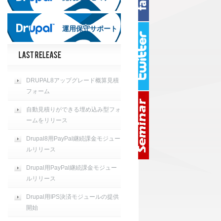
運用保守サポート
運用保守サポート
DRUPAL8アップグレード概算見積
フォーム
自動見積りができる埋め込み型フォ
ームをリリース
Drupal8用PayPal継続課金モジュー
ルリリース
Drupal用PayPal継続課金モジュー
ルリリース
Drupal用IPS決済モジュールの提供
開始