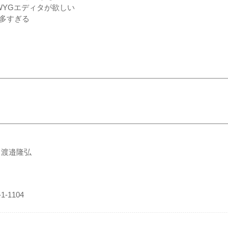
WYGエディタが欲しい
多すぎる
 渡邉隆弘
-1104