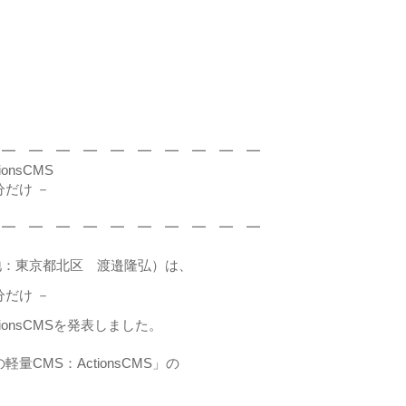
 ━ ━ ━ ━ ━ ━ ━ ━ ━ ━
nsCMS
だけ －
 ━ ━ ━ ━ ━ ━ ━ ━ ━ ━
地：東京都北区 渡邉隆弘）は、
だけ －
ionsCMSを発表しました。
CMS：ActionsCMS」の