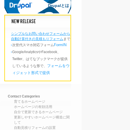
Drupalとは
Drupalとは
シンプルなお問い合わせフォームから
自動計算付きの見積もりフォーム
まで
FormIN
次世代スマホ対応フォーム
GoogleAnalyticsやFacebook、
Twitter、はてなブックマークが提供
フォームをウ
しているような形で、
ィジェット形式で提供
Contact Categories
育てるホームページ
ホームページの有効活用
自分で更新できるホームページ
更新しやすいホームページ構造に関
して
自動見積りフォームの設置