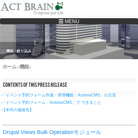
☰ MENU
Drupalサイトの制作・保守をどこに頼んでいいか分からない方へ…まずはご相談く
ださい
機能 - 絞り込み
ホーム
機能
›
›
「イベント予約フォーム作成・管理機能：ActionsCMS」の主旨
「イベント予約フォーム：ActionsCMS」で できること
【本件の連絡先】
Drupal Views Bulk Operationモジュール