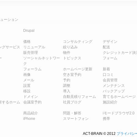
ューション
Drupal
価格
コンサルティング
デザイン
ングサービス
リニューアル
絞り込み
配送
販売管理
物件
クレジットカード決
ー
ソーシャルネットワー
トピックス
フォーム
ク
フォーラム
ホームページ更新
新着
画像
空き室予約
口コミ
メール
予約
会員管理
設置
調整
メンテナンス
移設
導入
バックアップ
ドメイン
自動見積りフォーム
育てるホームページ
新するホーム
会議室予約
社員ブログ
施設紹介
商品紹介
問題・解答
iモードブラウザ2.0
iPhone
スマートフォン
携帯
ACT-BRAIN © 2012
プライバシ