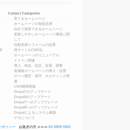
Contact Categories
育てるホームページ
ホームページの有効活用
自分で更新できるホームページ
更新しやすいホームページ構造に関
して
自動見積りフォームの設置
済
現サイトのCMS化
ホームページのリニューアル
ドメイン関連
導入、移設、設定、設置、調整
低価格ホームページの導入・設置
サーバ運営・保守、ホスティング関
連
CMS開発関連
Drupal7のアップデート
Drupal8のアップデート
Drupal7へのアップグレード
Drupal8へのアップグレード
Drupalによるシステム構築
デモについて
ーポリシー
お急ぎの方 ≫≫≫
03-3909-5681