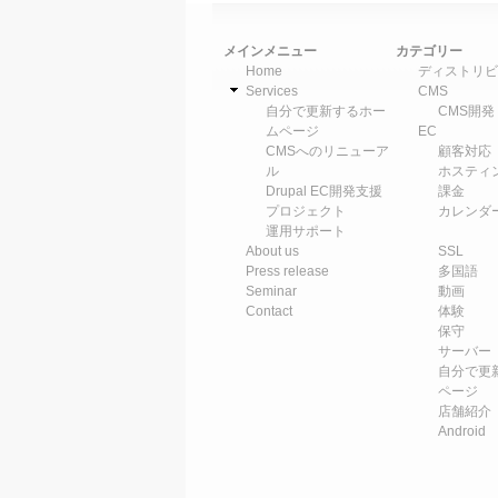
メインメニュー
カテゴリー
Home
ディストリビ
Services
CMS
自分で更新するホー
CMS開発
ムページ
EC
CMSへのリニューア
顧客対応
ル
ホスティ
Drupal EC開発支援
課金
プロジェクト
カレンダ
運用サポート
About us
SSL
Press release
多国語
Seminar
動画
Contact
体験
保守
サーバー
自分で更
ページ
店舗紹介
Android