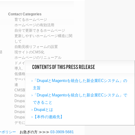
Contact Categories
育てるホームページ
ホームページの有効活用
自分で更新できるホームページ
更新しやすいホームページ構造に関
して
自動見積りフォームの設置
済
現サイトのCMS化
ホームページのリニューアル
ドメイン関連
導入、移設、設定、設置、調整
低価格ホームページの導入・設置
サーバ運営・保守、ホスティング関
「DrupalとMagentoを統合した新企業ECシステム」の
連
主旨
CMS開発関連
「DrupalとMagentoを統合した新企業ECシステム」で
Drupal7のアップデート
Drupal8のアップデート
できること
Drupal7へのアップグレード
Drupalとは
Drupal8へのアップグレード
【本件の連絡先】
Drupalによるシステム構築
デモについて
ーポリシー
お急ぎの方 ≫≫≫
03-3909-5681