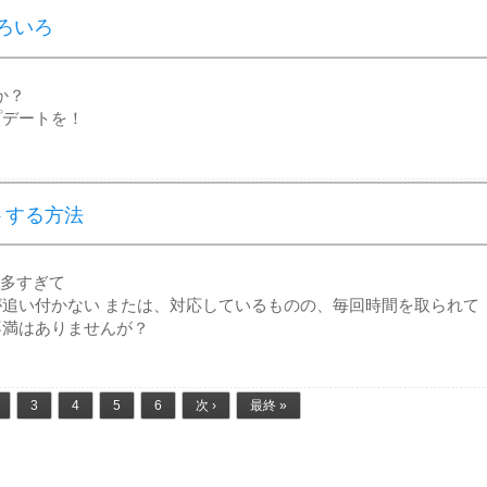
いろいろ
か？
プデートを！
ートする方法
が多すぎて
追い付かない または、対応しているものの、毎回時間を取られて
不満はありませんが？
3
4
5
6
次 ›
最終 »