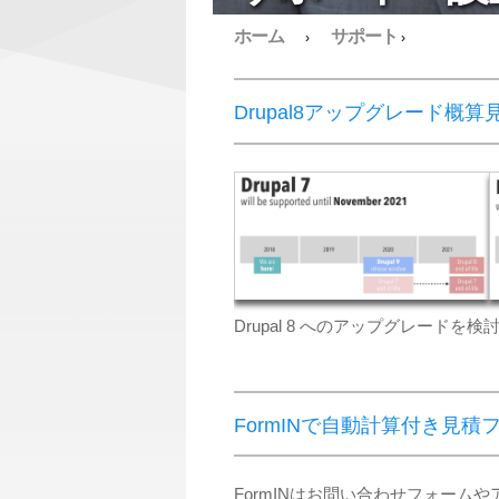
ホーム
サポート
›
›
Drupal8アップグレード概
Drupal 8 へのアップグレー
FormINで自動計算付き見
FormINはお問い合わせフォー