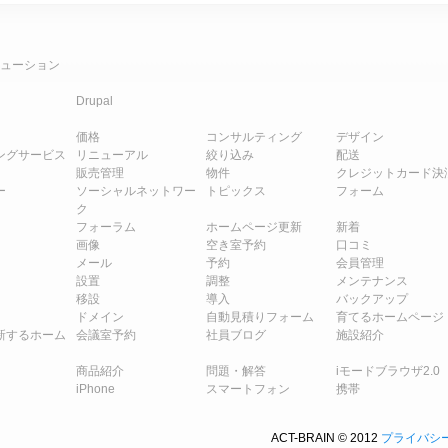
ューション
Drupal
価格
コンサルティング
デザイン
ングサービス
リニューアル
絞り込み
配送
販売管理
物件
クレジットカード決
ー
ソーシャルネットワー
トピックス
フォーム
ク
フォーラム
ホームページ更新
新着
画像
空き室予約
口コミ
メール
予約
会員管理
設置
調整
メンテナンス
移設
導入
バックアップ
ドメイン
自動見積りフォーム
育てるホームページ
新するホーム
会議室予約
社員ブログ
施設紹介
商品紹介
問題・解答
iモードブラウザ2.0
iPhone
スマートフォン
携帯
ACT-BRAIN © 2012
プライバシ