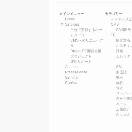
メインメニュー
カテゴリー
Home
ディストリビ
Services
CMS
自分で更新するホー
CMS開発
ムページ
EC
CMSへのリニューア
顧客対応
ル
ホスティ
Drupal EC開発支援
課金
プロジェクト
カレンダ
運用サポート
About us
SSL
Press release
多国語
Seminar
動画
Contact
体験
保守
サーバー
自分で更
ページ
店舗紹介
Android