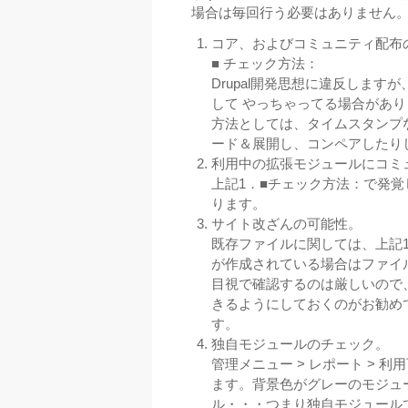
場合は毎回行う必要はありません
コア、およびコミュニティ配布
■ チェック方法：
Drupal開発思想に違反しま
して やっちゃってる場合があ
方法としては、タイムスタンプ
ード＆展開し、コンペアしたり
利用中の拡張モジュールにコミ
上記1．■チェック方法：で発
ります。
サイト改ざんの可能性。
既存ファイルに関しては、上記
が作成されている場合はファイ
目視で確認するのは厳しいので
きるようにしておくのがお勧めです。D
す。
独自モジュールのチェック。
管理メニュー > レポート >
ます。背景色がグレーのモジュー
ル・・・つまり独自モジュール