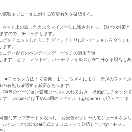
。
の拡張モジュールに対する変更有無を確認する。
すが、ネット上の誤ったカスタマイズ手法に騙されたり、逃げの対策と
りますので、チェックします。
などをチェックしたり、別ディレクトリに同バージョンをダウンロ
します。
ュニティ配布のペンディング・パッチの適用有無。
覚します。どキュメントや、パッチファイルの存在で分かる場合もあ
1．■チェック方法：で発覚します。改ざんにより、新規のファイル
ルの有無も確認する必要があります。
、Git等のバージョン管理ツールを入れておき、機械的にチェックで
rupal7には予めGit用のファイル（.gitignore）が入っていま
 利用可能なアップデートを表示し、背景色がグレーのモジュールを探し
ルというのはDrupal公式コミュニティで対応していないモジュー
です。