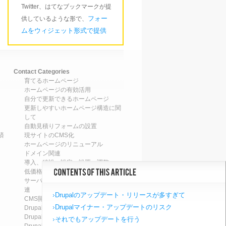
Twitter、はてなブックマークが提
フォー
供しているような形で、
ムをウィジェット形式で提供
Contact Categories
育てるホームページ
ホームページの有効活用
自分で更新できるホームページ
更新しやすいホームページ構造に関
して
自動見積りフォームの設置
済
現サイトのCMS化
ホームページのリニューアル
ドメイン関連
導入、移設、設定、設置、調整
低価格ホームページの導入・設置
サーバ運営・保守、ホスティング関
連
Drupalのアップデート・リリースが多すぎて
CMS開発関連
Drupalマイナー・アップデートのリスク
Drupal7のアップデート
Drupal8のアップデート
それでもアップデートを行う