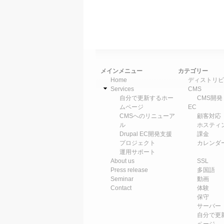
メインメニュー
カテゴリー
Home
ディストリビ
Services
CMS
自分で更新するホー
CMS開発
ムページ
EC
CMSへのリニューア
顧客対応
ル
ホスティ
Drupal EC開発支援
課金
プロジェクト
カレンダ
運用サポート
About us
SSL
Press release
多国語
Seminar
動画
Contact
体験
保守
サーバー
自分で更