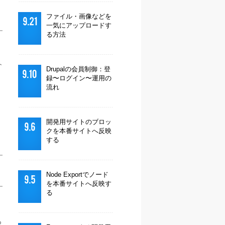
ファイル・画像などを
一気にアップロードす
る方法
介
Drupalの会員制御：登
録〜ログイン〜運用の
流れ
開発用サイトのブロッ
クを本番サイトへ反映
する
Node Exportでノード
を本番サイトへ反映す
る
る