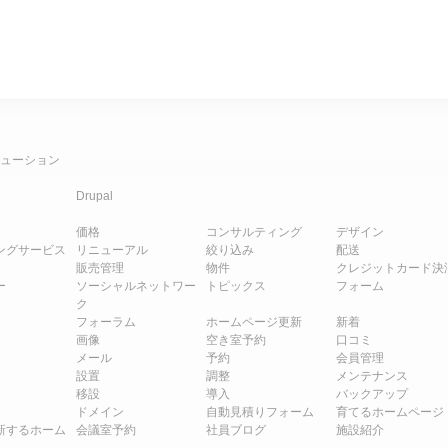
ューション
Drupal
価格
コンサルティング
デザイン
ングサービス
リニューアル
絞り込み
配送
販売管理
物件
クレジットカード決
ー
ソーシャルネットワー
トピックス
フォーム
ク
フォーラム
ホームページ更新
新着
画像
空き室予約
口コミ
メール
予約
会員管理
設置
調整
メンテナンス
移設
導入
バックアップ
ドメイン
自動見積りフォーム
育てるホームページ
新するホーム
会議室予約
社員ブログ
施設紹介