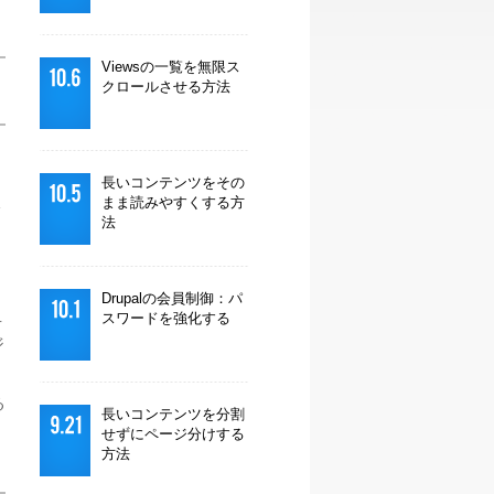
Viewsの一覧を無限ス
クロールさせる方法
長いコンテンツをその
まま読みやすくする方
ま
法
タ
Drupalの会員制御：パ
スワードを強化する
手
ジ
る
長いコンテンツを分割
せずにページ分けする
方法