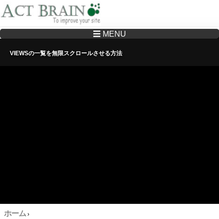
☰ MENU
Drupalサイトの制作・保守をどこに頼んでいいか分からない方へ…まずはご相談く
ださい
VIEWSの一覧を無限スクロールさせる方法
ホーム
›