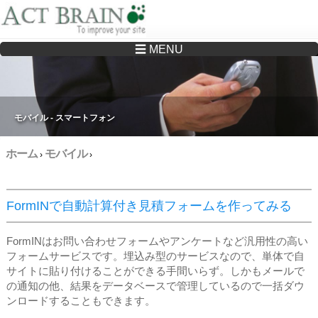
☰ MENU
Drupalサイトの制作・保守をどこに頼んでいいか分からない方へ…まずはご相談く
ださい
モバイル - スマートフォン
ホーム
モバイル
›
›
FormINで自動計算付き見積フォームを作ってみる
FormINはお問い合わせフォームやアンケートなど汎用性の高い
フォームサービスです。埋込み型のサービスなので、単体で自
サイトに貼り付けることができる手間いらず。しかもメールで
の通知の他、結果をデータベースで管理しているので一括ダウ
ンロードすることもできます。