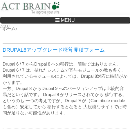
☰ MENU
Drupalサイトの制作・保守をどこに頼んでいいか分からない方へ…まずはご相談く
ださい
ホーム
›
DRUPAL8アップグレード概算見積フォーム
Drupal 6 / 7 からDrupal 8 への移行は、簡単ではありません。
Drupal 6 / 7 は、枯れたシステムで寄与モジュールの数も多く、
利用されているモジュールによっては、Drupal 8対応に時間がか
かります。
​一方、Drupal 8 からDrupal 9 へのバージョンアップは比較的容
易だという話です。 Drupal 9 がリリースされてから 移行する。
というのも 一つの考えですが、Drupal 9 が（Contribute module
も含め）安定してから 移行するとなると 大規模なサイトでは時
間が足りない可能性があります。