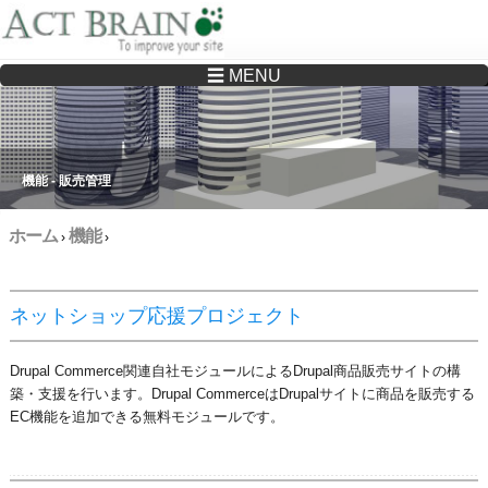
☰ MENU
Drupalサイトの制作・保守をどこに頼んでいいか分からない方へ…まずはご相談く
ださい
機能 - 販売管理
ホーム
機能
›
›
ネットショップ応援プロジェクト
Drupal Commerce関連自社モジュールによるDrupal商品販売サイトの構
築・支援を行います。Drupal CommerceはDrupalサイトに商品を販売する
EC機能を追加できる無料モジュールです。