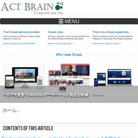
☰ MENU
Drupalサイトの制作・保守をどこに頼んでいいか分からない方へ…まずはご相談く
ださい
ログ先変更でDRUPALデータベースの負担を軽減
ホーム
›