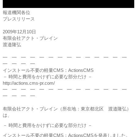
報道機関各位
プレスリリース
2009年12月10日
有限会社アクト・ブレイン
渡邉隆弘
━ ━ ━ ━ ━ ━ ━ ━ ━ ━ ━ ━ ━ ━
━ ━ ━ ━
インストール不要の軽量CMS：ActionsCMS
－ 時間と費用をかけずに必要な部分だけ －
http://actions.cms-pr.com/
━ ━ ━ ━ ━ ━ ━ ━ ━ ━ ━ ━ ━ ━
━ ━ ━ ━
有限会社アクト・ブレイン（所在地：東京都北区 渡邉隆弘）
は、
－ 時間と費用をかけずに必要な部分だけ －
インストール不要の軽量CMS：ActionsCMSを発表しました。