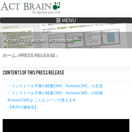
☰ MENU
Drupalサイトの制作・保守をどこに頼んでいいか分からない方へ…まずはご相談く
ださい
インストール不要のCMS：ACTIONSCMS
ホーム
PRESS RELEASE
›
›
「インストール不要の軽量CMS：ActionsCMS」の主旨
「インストール不要の軽量CMS：ActionsCMS」の特徴
ActionsCMSは こんなシーンで使えます
【本件の連絡先】