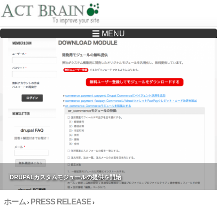
☰ MENU
Drupalサイトの制作・保守をどこに頼んでいいか分からない方へ…まずはご相談く
ださい
DRUPALカスタムモジュールの提供を開始
ホーム
PRESS RELEASE
›
›