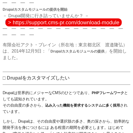
━ ━ ━ ━
Drupalカスタムモジュールの提供を開始
－ Drupal開発に行き詰っていませんか？ －
> https://support.cms-pr.com/download-module
━ ━ ━ ━ ━ ━ ━ ━ ━ ━ ━ ━ ━ ━
━ ━ ━ ━
有限会社アクト・ブレイン（所在地：東京都北区 渡邉隆弘）
は、2014年12月9日：「
」を開始し
Drupalカスタムモジュールの提供
ました。
□ Drupalをカスタマイズしたい
Drupalは世界的にメジャーなCMSのひとつであり、
と
PHPフレームワーク
しても認知されています。
その自由度の多さから、
さ
れ
込み入った機能を要求するシステムに
多く採用
ています。
しかし、Drupalは、その自由度や選択肢の多さ、奥の深さから、効率的な
開発手法を身につけるには ある程度の期間を必要とします。はじめて