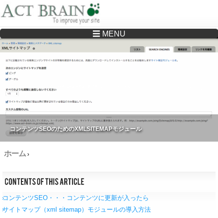
☰ MENU
Drupalサイトの制作・保守をどこに頼んでいいか分からない方へ…まずはご相談く
ださい
コンテンツSEOのためのXMLSITEMAPモジュール
ホーム
›
コンテンツSEO・・・コンテンツに更新が入ったら
サイトマップ（xml sitemap）モジュールの導入方法