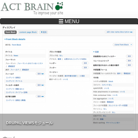
☰ MENU
Drupalサイトの制作・保守をどこに頼んでいいか分からない方へ…まずはご相談く
ださい
DRUPAL VIEWSモジュール