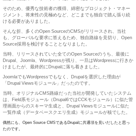
そのため、優秀な技術者の獲得、綿密なプロジェクト・マネー
ジメント、将来性の見極めなど、どこまでも独自で踏ん張り続
ける必要がありました。
そんな折、多くのOpen SourceのCMSがリリースされ、当社
も、グローバルな要求に答えるため、独自路線を見切り、Open
Source採用を検討することとなりました。
当時、リリースされていた全てのOpen Sourceのうち、最後に
Drupal、Joomla、Wordpressが残り、一旦はWordpressに行きか
けましたが、最終的にDrupalに落ち着きました。
JoomlaでもWordpressでもなく、Drupalを選択した理由が
「Drupal Viewsモジュール」だったのです。
当時、オリジナルCMS路線だった当社が開発していたシステム
は、Field系モジュール（Drupal6ではCCKモジュール）に似た管
理画面からのスキーマ生成と、Drupal Viewsモジュールに似た
一覧作成（データベースクエリ生成）モジュールが核でした。
偶然にも、Open Source CMSであるDrupalに共通項を見いだしたと思っ
たのです。