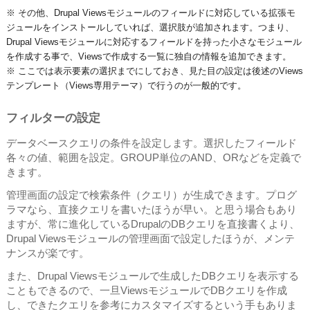
※ その他、Drupal Viewsモジュールのフィールドに対応している拡張モ
ジュールをインストールしていれば、選択肢が追加されます。つまり、
Drupal Viewsモジュールに対応するフィールドを持った小さなモジュール
を作成する事で、Viewsで作成する一覧に独自の情報を追加できます。
※ ここでは表示要素の選択までにしておき、見た目の設定は後述のViews
テンプレート（Views専用テーマ）で行うのが一般的です。
フィルターの設定
データベースクエリの条件を設定します。選択したフィールド
各々の値、範囲を設定。GROUP単位のAND、ORなどを定義で
きます。
管理画面の設定で検索条件（クエリ）が生成できます。プログ
ラマなら、直接クエリを書いたほうが早い。と思う場合もあり
ますが、常に進化しているDrupalのDBクエリを直接書くより、
Drupal Viewsモジュールの管理画面で設定したほうが、メンテ
ナンスが楽です。
また、Drupal Viewsモジュールで生成したDBクエリを表示する
こともできるので、一旦ViewsモジュールでDBクエリを作成
し、できたクエリを参考にカスタマイズするという手もありま